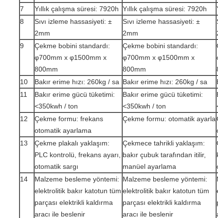
7
Yıllık çalışma süresi: 7920h
Yıllık çalışma süresi: 7920h
8
Sıvı izleme hassasiyeti: ±
Sıvı izleme hassasiyeti: ±
2mm
2mm
9
Çekme bobini standardı:
Çekme bobini standardı:
φ700mm x φ1500mm x
φ700mm x φ1500mm x
800mm
800mm
10
Bakır erime hızı: 260kg / sa
Bakır erime hızı: 260kg / sa
11
Bakır erime gücü tüketimi:
Bakır erime gücü tüketimi:
<350kwh / ton
<350kwh / ton
12
Çekme formu: frekans
Çekme formu: otomatik ayarla
otomatik ayarlama
13
Çekme plakalı yaklaşım:
Çekmece tahrikli yaklaşım:
PLC kontrolü, frekans ayarı,
bakır çubuk tarafından itilir,
otomatik sargı
manüel ayarlama
14
Malzeme besleme yöntemi:
Malzeme besleme yöntemi:
elektrolitik bakır katotun tüm
elektrolitik bakır katotun tüm
parçası elektrikli kaldırma
parçası elektrikli kaldırma
aracı ile beslenir
aracı ile beslenir