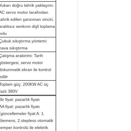
Yukarı doğru tahrik yaklaşımı:
AC servo motor tarafından
tahrik edilen şanzıman zinciri,
aralıksız senkron dişli toplama
kolu
Çubuk sıkıştırma yöntemi:
hava sıkıştırma
Çalışma arabirimi: Tarih
göstergesi, servo motor
dokunmatik ekran ile kontrol
edilir
Toplam güç: 200KW AC üç
fazlı 380V
Bir fiyat: pazarlık fiyatı
AA fiyat: pazarlık fiyatı
(güncellemeler fiyat A: 1.
Siemens, 2.stepless otomatik
temper kontrolü ile elektrik