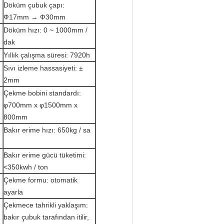
Döküm çubuk çapı:
Ф17mm → Ф30mm
Döküm hızı: 0 ~ 1000mm /
dak
Yıllık çalışma süresi: 7920h
Sıvı izleme hassasiyeti: ±
2mm
Çekme bobini standardı:
φ700mm x φ1500mm x
800mm
Bakır erime hızı: 650kg / sa
Bakır erime gücü tüketimi:
<350kwh / ton
Çekme formu: otomatik
ayarla
Çekmece tahrikli yaklaşım:
bakır çubuk tarafından itilir,