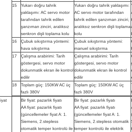
15
Yukarı doğru tahrik
Yukarı doğru tahrik yaklaşımı:
yaklaşımı: AC servo motor
AC servo motor tarafından
tarafından tahrik edilen
tahrik edilen şanzıman zinciri,
şanzıman zinciri, aralıksız
aralıksız senkron dişli toplama
senkron dişli toplama kolu
kolu
16
Çubuk sıkıştırma yöntemi:
Çubuk sıkıştırma yöntemi:
hava sıkıştırma
manuel sıkıştırma
17
Çalışma arabirimi: Tarih
Çalışma arabirimi: Tarih
göstergesi, servo motor
göstergesi, servo motor
dokunmatik ekran ile kontrol
dokunmatik ekran ile kontrol
edilir
edilir
18
Toplam güç: 150KW AC üç
Toplam güç: 150KW AC üç
fazlı 380V
fazlı 380V
iyat
Bir fiyat: pazarlık fiyatı
Bir fiyat: pazarlık fiyatı
AA fiyat: pazarlık fiyatı
AA fiyat: pazarlık fiyatı
(güncellemeler fiyat A: 1.
(güncellemeler fiyat A: 1.
Siemens, 2.stepless
Siemens, 2.stepless otomatik
otomatik temper kontrolü ile
temper kontrolü ile elektrik