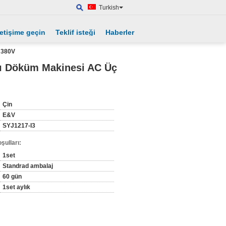
Turkish
letişime geçin
Teklif isteği
Haberler
 380V
rı Döküm Makinesi AC Üç
Çin
E&V
SYJ1217-I3
şulları:
1set
Standrad ambalaj
60 gün
1set aylık