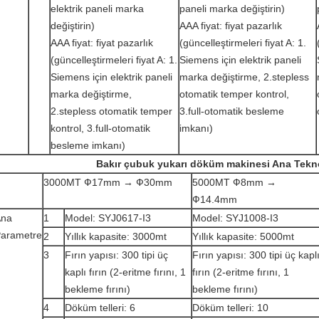
elektrik paneli marka
paneli marka değiştirin)
değiştirin)
AAA fiyat: fiyat pazarlık
AAA fiyat: fiyat pazarlık
(güncelleştirmeleri fiyat A: 1.
(güncelleştirmeleri fiyat A: 1.
Siemens için elektrik paneli
Siemens için elektrik paneli
marka değiştirme, 2.stepless
marka değiştirme,
otomatik temper kontrol,
2.stepless otomatik temper
3.full-otomatik besleme
kontrol, 3.full-otomatik
imkanı)
besleme imkanı)
Bakır çubuk yukarı döküm makinesi Ana Tekno
3000MT Ф17mm → Ф30mm
5000MT Ф8mm →
Ф14.4mm
Ana
1
Model: SYJ0617-I3
Model: SYJ1008-I3
arametre
2
Yıllık kapasite: 3000mt
Yıllık kapasite: 5000mt
3
Fırın yapısı: 300 tipi üç
Fırın yapısı: 300 tipi üç kapl
kaplı fırın (2-eritme fırını, 1
fırın (2-eritme fırını, 1
bekleme fırını)
bekleme fırını)
4
Döküm telleri: 6
Döküm telleri: 10