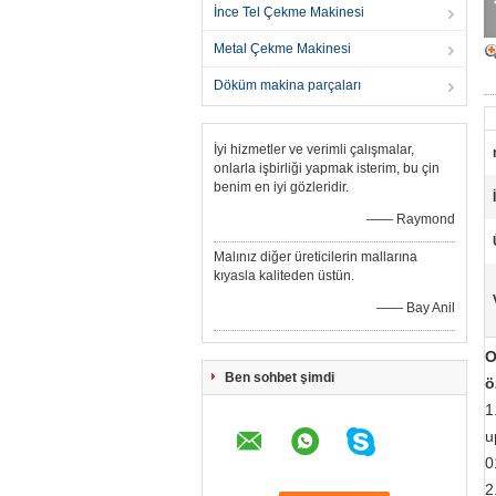
İnce Tel Çekme Makinesi
Metal Çekme Makinesi
Döküm makina parçaları
İyi hizmetler ve verimli çalışmalar,
onlarla işbirliği yapmak isterim, bu çin
benim en iyi gözleridir.
—— Raymond
Malınız diğer üreticilerin mallarına
kıyasla kaliteden üstün.
—— Bay Anil
O
Ben sohbet şimdi
ö
1
u
0
2