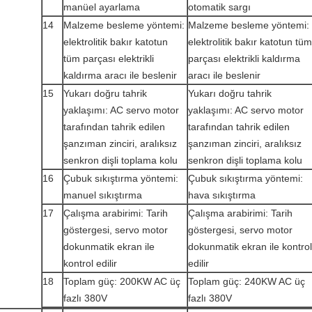
manüel ayarlama
otomatik sargı
14
Malzeme besleme yöntemi:
Malzeme besleme yöntemi:
elektrolitik bakır katotun
elektrolitik bakır katotun tüm
tüm parçası elektrikli
parçası elektrikli kaldırma
kaldırma aracı ile beslenir
aracı ile beslenir
15
Yukarı doğru tahrik
Yukarı doğru tahrik
yaklaşımı: AC servo motor
yaklaşımı: AC servo motor
tarafından tahrik edilen
tarafından tahrik edilen
şanzıman zinciri, aralıksız
şanzıman zinciri, aralıksız
senkron dişli toplama kolu
senkron dişli toplama kolu
16
Çubuk sıkıştırma yöntemi:
Çubuk sıkıştırma yöntemi:
manuel sıkıştırma
hava sıkıştırma
17
Çalışma arabirimi: Tarih
Çalışma arabirimi: Tarih
göstergesi, servo motor
göstergesi, servo motor
dokunmatik ekran ile
dokunmatik ekran ile kontrol
kontrol edilir
edilir
18
Toplam güç: 200KW AC üç
Toplam güç: 240KW AC üç
fazlı 380V
fazlı 380V