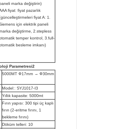
paneli marka değiştirin)
AAA fiyat: fiyat pazarlık
(güncelleştirmeleri fiyat A: 1.
Siemens için elektrik paneli
marka değiştirme, 2.stepless
otomatik temper kontrol, 3.full-
otomatik besleme imkanı)
loji Parametresi2
5000MT Ф17mm → Ф30mm
Model:: SYJ1017-I3
Yıllık kapasite: 5000mt
ı
Fırın yapısı: 300 tipi üç kaplı
fırın (2-eritme fırını, 1
bekleme fırını)
Döküm telleri: 10