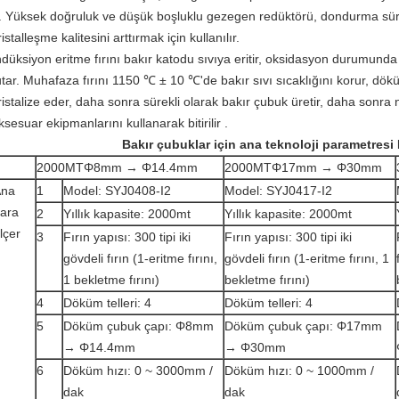
. Yüksek doğruluk ve düşük boşluklu gezegen redüktörü, dondurma sür
ristalleşme kalitesini arttırmak için kullanılır.
ndüksiyon eritme fırını bakır katodu sıvıya eritir, oksidasyon durumunda
utar. Muhafaza fırını 1150 ℃ ± 10 ℃'de bakır sıvı sıcaklığını korur, döküm
ristalize eder, daha sonra sürekli olarak bakır çubuk üretir, daha sonra n
ksesuar ekipmanlarını kullanarak bitirilir .
Bakır çubuklar için ana teknoloji parametres
2000MTΦ8mm → Φ14.4mm
2000MTΦ17mm → Φ30mm
Ana
1
Model: SYJ0408-I2
Model: SYJ0417-I2
ara
2
Yıllık kapasite: 2000mt
Yıllık kapasite: 2000mt
lçer
3
Fırın yapısı: 300 tipi iki
Fırın yapısı: 300 tipi iki
gövdeli fırın (1-eritme fırını,
gövdeli fırın (1-eritme fırını, 1
1 bekletme fırını)
bekletme fırını)
4
Döküm telleri: 4
Döküm telleri: 4
5
Döküm çubuk çapı: Φ8mm
Döküm çubuk çapı: Φ17mm
→ Φ14.4mm
→ Φ30mm
6
Döküm hızı: 0 ~ 3000mm /
Döküm hızı: 0 ~ 1000mm /
dak
dak