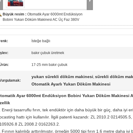
Büyük resim :
Otomatik Ayar 6000mt Endüksiyon
Bobini Yukarı Döküm Makinesi AC Üç Faz 380V
renk:
İsteğe bağlı
İşlev:
bakır çubuk üretmek
Ürün:
17-25 mm bakır çubuk
yukarı sürekli döküm makinesi
sürekli döküm mak
,
Vurgulamak:
Otomatik Ayarlı Yukarı Döküm Makinesi
tomatik Ayar 6000mt Endüksiyon Bobini Yukarı Döküm Makinesi 
zellik
. Enerji tasarruflu fırın, tek endüktör için daha büyük bir güç, daha iyi 
pcasting hattı için kullanılır. İlgili patenti kazandı: ZL 2010.2 0214505
105926.8 ZL 2008.2 0162263.2.
. Fırının kalınlığı arttırılmıştır, örneğin 5000 tipi fırın 1.6 metre daha iy