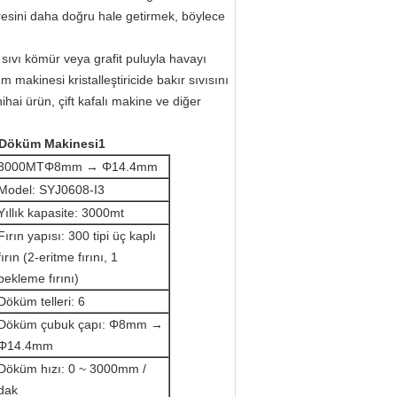
esini daha doğru hale getirmek, böylece
 sıvı kömür veya grafit puluyla havayı
 makinesi kristalleştiricide bakır sıvısını
ihai ürün, çift kafalı makine ve diğer
i Döküm Makinesi1
3000MTΦ8mm → Φ14.4mm
Model: SYJ0608-I3
Yıllık kapasite: 3000mt
Fırın yapısı: 300 tipi üç kaplı
fırın (2-eritme fırını, 1
bekleme fırını)
Döküm telleri: 6
Döküm çubuk çapı: Φ8mm →
Φ14.4mm
Döküm hızı: 0 ~ 3000mm /
dak