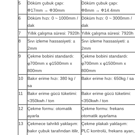
5
Döküm çubuk çapı:
Döküm çubuk çapı:
Ф17mm → Ф30mm
Ф8mm → Ф14.4mm
6
Döküm hızı: 0 ~ 1000mm /
Döküm hızı: 0 ~ 3000mm /
dak
dak
7
Yıllık çalışma süresi: 7920h
Yıllık çalışma süresi: 7920h
8
Sıvı izleme hassasiyeti: ±
Sıvı izleme hassasiyeti: ±
2mm
2mm
9
Çekme bobini standardı:
Çekme bobini standardı:
φ700mm x φ1500mm x
φ700mm x φ1500mm x
800mm
800mm
10
Bakır erime hızı: 380 kg /
Bakır erime hızı: 650kg / sa
sa
11
Bakır erime gücü tüketimi:
Bakır erime gücü tüketimi:
<350kwh / ton
<350kwh / ton
12
Çekme formu: otomatik
Çekme formu: frekans
ayarla
otomatik ayarlama
13
Çekmece tahrikli yaklaşım:
Çekme plakalı yaklaşım:
bakır çubuk tarafından itilir,
PLC kontrolü, frekans ayarı,