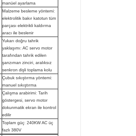
manüel ayarlama
Malzeme besleme yöntemi:
elektrolitik bakır katotun tüm
parçası elektrikli kaldırma
aracı ile beslenir
Yukarı doğru tahrik
yaklaşımı: AC servo motor
tarafından tahrik edilen
şanzıman zinciri, aralıksız
senkron dişli toplama kolu
Çubuk sıkıştırma yöntemi:
manuel sıkıştırma
Çalışma arabirimi: Tarih
göstergesi, servo motor
dokunmatik ekran ile kontrol
edilir
Toplam güç: 240KW AC üç
fazlı 380V