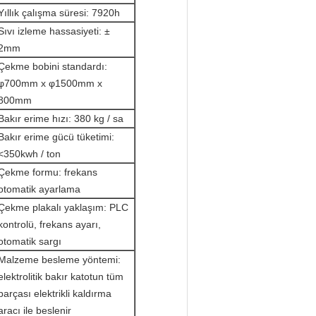
Yıllık çalışma süresi: 7920h
Sıvı izleme hassasiyeti: ±
2mm
Çekme bobini standardı:
φ700mm x φ1500mm x
800mm
Bakır erime hızı: 380 kg / sa
Bakır erime gücü tüketimi:
<350kwh / ton
Çekme formu: frekans
otomatik ayarlama
Çekme plakalı yaklaşım: PLC
kontrolü, frekans ayarı,
otomatik sargı
Malzeme besleme yöntemi:
elektrolitik bakır katotun tüm
parçası elektrikli kaldırma
aracı ile beslenir