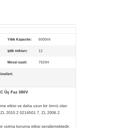
Yıllık Kapasite:
6000mt
iplik miktarı:
12
Mesai saati:
7920H
ineleri
,
AC Üç Faz 380V
erime etkisi ve daha uzun bir ömrü olan
.5, ZL 2010.2 0214501.7, ZL 2006.2
i bir ısıtma koruma etkisi sergilemektedir.