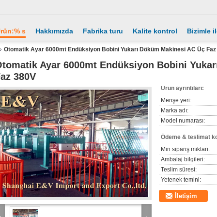
rün:% s
Hakkımızda
Fabrika turu
Kalite kontrol
Bizimle i
Otomatik Ayar 6000mt Endüksiyon Bobini Yukarı Döküm Makinesi AC Üç Faz
tomatik Ayar 6000mt Endüksiyon Bobini Yuka
az 380V
Ürün ayrıntıları:
Menşe yeri:
Marka adı:
Model numarası:
Ödeme & teslimat ko
Min sipariş miktarı:
Ambalaj bilgileri:
Teslim süresi:
Yetenek temini:
İletişim