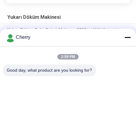
Yukarı Döküm Makinesi
Yukarı Döküm Bakır Çubuk Makinası 8000mt Yıllık Kapasite
7920H Çalışma Saati
Cherry
Elektrik motorlu tel ve kablo makinesi 17mm 1000-12000 ton
2:59 PM
Sürekli Oksijen Yukarı Döküm Makinesi 17mm 2-24 Strand
Adet
Good day, what product are you looking for?
Popüler Kategoriler
Tüm
Bakır Sürekli Döküm 
Yukarı Döküm 
Makinesi
Makinesi
Pirinç Döküm 
Şerit Döküm 
Makinesi
Makinesi
Üçlü Silindir 
İki Rulo Değirmeni 