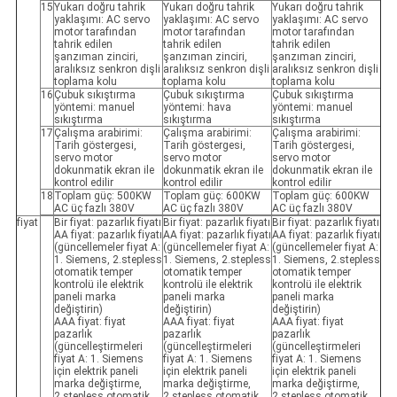
15
Yukarı doğru tahrik
Yukarı doğru tahrik
Yukarı doğru tahrik
yaklaşımı: AC servo
yaklaşımı: AC servo
yaklaşımı: AC servo
motor tarafından
motor tarafından
motor tarafından
tahrik edilen
tahrik edilen
tahrik edilen
şanzıman zinciri,
şanzıman zinciri,
şanzıman zinciri,
aralıksız senkron dişli
aralıksız senkron dişli
aralıksız senkron dişli
toplama kolu
toplama kolu
toplama kolu
16
Çubuk sıkıştırma
Çubuk sıkıştırma
Çubuk sıkıştırma
yöntemi: manuel
yöntemi: hava
yöntemi: manuel
sıkıştırma
sıkıştırma
sıkıştırma
17
Çalışma arabirimi:
Çalışma arabirimi:
Çalışma arabirimi:
Tarih göstergesi,
Tarih göstergesi,
Tarih göstergesi,
servo motor
servo motor
servo motor
dokunmatik ekran ile
dokunmatik ekran ile
dokunmatik ekran ile
kontrol edilir
kontrol edilir
kontrol edilir
18
Toplam güç: 500KW
Toplam güç: 600KW
Toplam güç: 600KW
AC üç fazlı 380V
AC üç fazlı 380V
AC üç fazlı 380V
fiyat
Bir fiyat: pazarlık fiyatı
Bir fiyat: pazarlık fiyatı
Bir fiyat: pazarlık fiyatı
AA fiyat: pazarlık fiyatı
AA fiyat: pazarlık fiyatı
AA fiyat: pazarlık fiyatı
(güncellemeler fiyat A:
(güncellemeler fiyat A:
(güncellemeler fiyat A:
1. Siemens, 2.stepless
1. Siemens, 2.stepless
1. Siemens, 2.stepless
otomatik temper
otomatik temper
otomatik temper
kontrolü ile elektrik
kontrolü ile elektrik
kontrolü ile elektrik
paneli marka
paneli marka
paneli marka
değiştirin)
değiştirin)
değiştirin)
AAA fiyat: fiyat
AAA fiyat: fiyat
AAA fiyat: fiyat
pazarlık
pazarlık
pazarlık
(güncelleştirmeleri
(güncelleştirmeleri
(güncelleştirmeleri
fiyat A: 1. Siemens
fiyat A: 1. Siemens
fiyat A: 1. Siemens
için elektrik paneli
için elektrik paneli
için elektrik paneli
marka değiştirme,
marka değiştirme,
marka değiştirme,
2.stepless otomatik
2.stepless otomatik
2.stepless otomatik