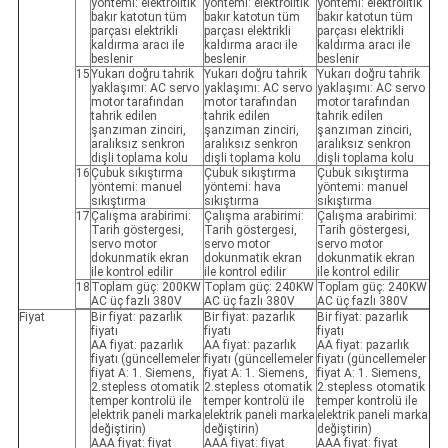
yöntemi: elektrolitik
yöntemi: elektrolitik
yöntemi: elektrolitik
bakır katotun tüm
bakır katotun tüm
bakır katotun tüm
parçası elektrikli
parçası elektrikli
parçası elektrikli
kaldırma aracı ile
kaldırma aracı ile
kaldırma aracı ile
beslenir
beslenir
beslenir
15
Yukarı doğru tahrik
Yukarı doğru tahrik
Yukarı doğru tahrik
yaklaşımı: AC servo
yaklaşımı: AC servo
yaklaşımı: AC servo
motor tarafından
motor tarafından
motor tarafından
tahrik edilen
tahrik edilen
tahrik edilen
şanzıman zinciri,
şanzıman zinciri,
şanzıman zinciri,
aralıksız senkron
aralıksız senkron
aralıksız senkron
dişli toplama kolu
dişli toplama kolu
dişli toplama kolu
16
Çubuk sıkıştırma
Çubuk sıkıştırma
Çubuk sıkıştırma
yöntemi: manuel
yöntemi: hava
yöntemi: manuel
sıkıştırma
sıkıştırma
sıkıştırma
17
Çalışma arabirimi:
Çalışma arabirimi:
Çalışma arabirimi:
Tarih göstergesi,
Tarih göstergesi,
Tarih göstergesi,
servo motor
servo motor
servo motor
dokunmatik ekran
dokunmatik ekran
dokunmatik ekran
ile kontrol edilir
ile kontrol edilir
ile kontrol edilir
18
Toplam güç: 200KW
Toplam güç: 240KW
Toplam güç: 240KW
AC üç fazlı 380V
AC üç fazlı 380V
AC üç fazlı 380V
Fiyat
Bir fiyat: pazarlık
Bir fiyat: pazarlık
Bir fiyat: pazarlık
fiyatı
fiyatı
fiyatı
AA fiyat: pazarlık
AA fiyat: pazarlık
AA fiyat: pazarlık
fiyatı (güncellemeler
fiyatı (güncellemeler
fiyatı (güncellemeler
fiyat A: 1. Siemens,
fiyat A: 1. Siemens,
fiyat A: 1. Siemens,
2.stepless otomatik
2.stepless otomatik
2.stepless otomatik
temper kontrolü ile
temper kontrolü ile
temper kontrolü ile
elektrik paneli marka
elektrik paneli marka
elektrik paneli marka
değiştirin)
değiştirin)
değiştirin)
AAA fiyat: fiyat
AAA fiyat: fiyat
AAA fiyat: fiyat