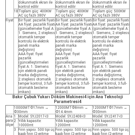
dokunmatik ekran ile
dokunmatik ekran ile
dokunmatik ekran ile
kontrol edilir
kontrol edilir
kontrol edilir
18
Toplam güç: 400KW
Toplam güç: 400KW
Toplam güç: 500KW
AC üç fazlı 380V
AC üç fazlı 380V
AC üç fazlı 380V
Fiyat
Bir fiyat: pazarlık fiyatı
Bir fiyat: pazarlık fiyatı
Bir fiyat: pazarlık fiyatı
AA fiyat: pazarlık fiyatı
AA fiyat: pazarlık fiyatı
AA fiyat: pazarlık fiyatı
(güncellemeler fiyat A:
(güncellemeler fiyat A:
(güncellemeler fiyat A:
1. Siemens, 2.stepless
1. Siemens, 2.stepless
1. Siemens, 2.stepless
otomatik temper
otomatik temper
otomatik temper
kontrolü ile elektrik
kontrolü ile elektrik
kontrolü ile elektrik
paneli marka
paneli marka
paneli marka
değiştirin)
değiştirin)
değiştirin)
AAA fiyat: fiyat
AAA fiyat: fiyat
AAA fiyat: fiyat
pazarlık
pazarlık
pazarlık
(güncelleştirmeleri
(güncelleştirmeleri
(güncelleştirmeleri
fiyat A: 1. Siemens
fiyat A: 1. Siemens
fiyat A: 1. Siemens
için elektrik paneli
için elektrik paneli
için elektrik paneli
marka değiştirme,
marka değiştirme,
marka değiştirme,
2.stepless otomatik
2.stepless otomatik
2.stepless otomatik
temper kontrol, 3.full-
temper kontrol, 3.full-
temper kontrol, 3.full-
otomatik besleme
otomatik besleme
otomatik besleme
imkanı)
imkanı)
imkanı)
Bakır Çubuk Yukarı Döküm Makinesi4 için Ana Teknoloji
Parametresi4
10000MTФ17mm →
12000MTФ8mm →
12000MTФ17mm →
Ф30mm
Ф14.4mm
Ф30mm
Ana
1
Model: SYJ2017-I3
Model: SYJ2408-I3
Model: SYJ2417-I3
para
2
Yıllık kapasite:
Yıllık kapasite:
Yıllık kapasite:
ölçer
10000mt
12000mt
12000mt
3
Fırın yapısı: 500 tipi üç
Fırın yapısı: 500 tipi üç
Fırın yapısı: 500 tipi üç
kaplı fırın (2-eritme
kaplı fırın (2-eritme
kaplı fırın (2-eritme