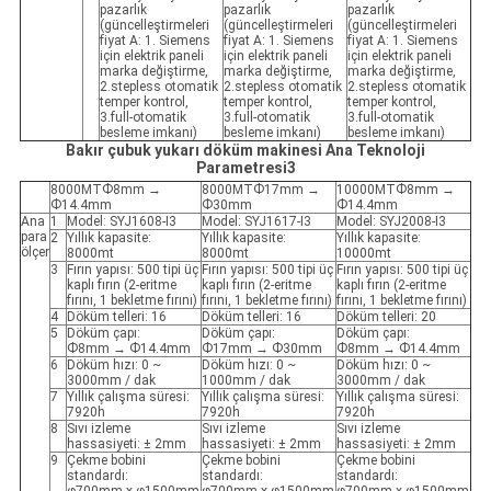
pazarlık
pazarlık
pazarlık
(güncelleştirmeleri
(güncelleştirmeleri
(güncelleştirmeleri
fiyat A: 1. Siemens
fiyat A: 1. Siemens
fiyat A: 1. Siemens
için elektrik paneli
için elektrik paneli
için elektrik paneli
marka değiştirme,
marka değiştirme,
marka değiştirme,
2.stepless otomatik
2.stepless otomatik
2.stepless otomatik
temper kontrol,
temper kontrol,
temper kontrol,
3.full-otomatik
3.full-otomatik
3.full-otomatik
besleme imkanı)
besleme imkanı)
besleme imkanı)
Bakır çubuk yukarı döküm makinesi Ana Teknoloji
Parametresi3
8000MTФ8mm →
8000MTФ17mm →
10000MTФ8mm →
Ф14.4mm
Ф30mm
Ф14.4mm
Ana
1
Model: SYJ1608-I3
Model: SYJ1617-I3
Model: SYJ2008-I3
para
2
Yıllık kapasite:
Yıllık kapasite:
Yıllık kapasite:
ölçer
8000mt
8000mt
10000mt
3
Fırın yapısı: 500 tipi üç
Fırın yapısı: 500 tipi üç
Fırın yapısı: 500 tipi üç
kaplı fırın (2-eritme
kaplı fırın (2-eritme
kaplı fırın (2-eritme
fırını, 1 bekletme fırını)
fırını, 1 bekletme fırını)
fırını, 1 bekletme fırını)
4
Döküm telleri: 16
Döküm telleri: 16
Döküm telleri: 20
5
Döküm çapı:
Döküm çapı:
Döküm çapı:
Ф8mm → Ф14.4mm
Ф17mm → Ф30mm
Ф8mm → Ф14.4mm
6
Döküm hızı: 0 ~
Döküm hızı: 0 ~
Döküm hızı: 0 ~
3000mm / dak
1000mm / dak
3000mm / dak
7
Yıllık çalışma süresi:
Yıllık çalışma süresi:
Yıllık çalışma süresi:
7920h
7920h
7920h
8
Sıvı izleme
Sıvı izleme
Sıvı izleme
hassasiyeti: ± 2mm
hassasiyeti: ± 2mm
hassasiyeti: ± 2mm
9
Çekme bobini
Çekme bobini
Çekme bobini
standardı:
standardı:
standardı: