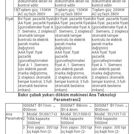
dokunmatik ekran ile
dokunmatik ekran ile
dokunmatik ekran ile
kontrol edilir
kontrol edilir
kontrol edilir
18
Toplam güç: 150KW
Toplam güç: 150KW
Toplam güç: 200KW
AC üç fazlı 380V
AC üç fazlı 380V
AC üç fazlı 380V
Fiyat
Bir fiyat: pazarlık fiyatı
Bir fiyat: pazarlık fiyatı
Bir fiyat: pazarlık fiyatı
AA fiyat: pazarlık fiyatı
AA fiyat: pazarlık fiyatı
AA fiyat: pazarlık fiyatı
(güncellemeler fiyat A:
(güncellemeler fiyat A:
(güncellemeler fiyat A:
1. Siemens, 2.stepless
1. Siemens, 2.stepless
1. Siemens, 2.stepless
otomatik temper
otomatik temper
otomatik temper
kontrolü ile elektrik
kontrolü ile elektrik
kontrolü ile elektrik
paneli marka
paneli marka
paneli marka
değiştirin)
değiştirin)
değiştirin)
AAA fiyat: fiyat
AAA fiyat: fiyat
AAA fiyat: fiyat
pazarlık
pazarlık
pazarlık
(güncelleştirmeleri
(güncelleştirmeleri
(güncelleştirmeleri
fiyat A: 1. Siemens
fiyat A: 1. Siemens
fiyat A: 1. Siemens
için elektrik paneli
için elektrik paneli
için elektrik paneli
marka değiştirme,
marka değiştirme,
marka değiştirme,
2.stepless otomatik
2.stepless otomatik
2.stepless otomatik
temper kontrol, 3.full-
temper kontrol, 3.full-
temper kontrol, 3.full-
otomatik besleme
otomatik besleme
otomatik besleme
imkanı)
imkanı)
imkanı)
Bakır çubuk yukarı döküm makinesi Ana Teknoloji
Parametresi2
3000MT Ф17mm →
5000MT Ф8mm →
5000MT Ф17mm →
Ф30mm
Ф14.4mm
Ф30mm
Ana
1
Model: SYJ0617-I3
Model: SYJ1008-I3
Model:: SYJ1017-I3
Parametre
2
Yıllık kapasite:
Yıllık kapasite:
Yıllık kapasite:
3000mt
5000mt
5000mt
3
Fırın yapısı: 300 tipi
Fırın yapısı: 300 tipi
Fırın yapısı: 300 tipi
üç kaplı fırın (2-
üç kaplı fırın (2-
üç kaplı fırın (2-