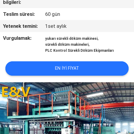
bilgileri:
KONTROL
Teslim süresi:
60 gün
BIZIMLE
Yetenek temini:
1set aylık
ILETIŞIME
Vurgulamak:
,
yukarı sürekli döküm makinesi
GEÇIN
,
sürekli döküm makineleri
PLC Kontrol Sürekli Döküm Ekipmanları
HABERLER
EN IYI FIYAT
BIR
TEKLIF
ISTEĞI
SITE
HARITASI