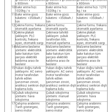
φ700mm x φ1500mm
φ700mm x φ1500mm
φ700mm x φ1500mm
x 800mm
x 800mm
x 800mm
10
Bakır erime hızı:
Bakır erime hızı:
Bakır erime hızı: 1270
1020kg / s
1020kg / s
kg / sa
11
Bakır erime gücü
Bakır erime gücü
Bakır erime gücü
tüketimi: <350kwh /
tüketimi: <350kwh /
tüketimi: <350kwh /
ton
ton
ton
12
Çekme formu: frekans
Çekme formu:
Çekme formu: frekans
otomatik ayarlama
otomatik ayarla
otomatik ayarlama
13
Çekme plakalı
Çekmece tahrikli
Çekme plakalı
yaklaşım: PLC
yaklaşım: çubuk
yaklaşım: PLC
kontrolü, frekans
tarafından itilir,
kontrolü, frekans
ayarı, otomatik sargı
manüel ayarlama
ayarı, otomatik sargı
14
Malzeme besleme
Malzeme besleme
Malzeme besleme
yöntemi: elektrolitik
yöntemi: elektrolitik
yöntemi: elektrolitik
bakır katotun tüm
bakır katotun tüm
bakır katotun tüm
parçası elektrikli
parçası elektrikli
parçası elektrikli
kaldırma aracı ile
kaldırma aracı ile
kaldırma aracı ile
beslenir
beslenir
beslenir
15
Yukarı doğru tahrik
Yukarı doğru tahrik
Yukarı doğru tahrik
yaklaşımı: AC servo
yaklaşımı: AC servo
yaklaşımı: AC servo
motor tarafından
motor tarafından
motor tarafından
tahrik edilen
tahrik edilen
tahrik edilen
şanzıman zinciri,
şanzıman zinciri,
şanzıman zinciri,
aralıksız senkron dişli
aralıksız senkron dişli
aralıksız senkron dişli
toplama kolu
toplama kolu
toplama kolu
16
Çubuk sıkıştırma
Çubuk sıkıştırma
Çubuk sıkıştırma
yöntemi: hava
yöntemi: manuel
yöntemi: hava
sıkıştırma
sıkıştırma
sıkıştırma
17
Çalışma arabirimi:
Çalışma arabirimi:
Çalışma arabirimi:
Tarih göstergesi,
Tarih göstergesi,
Tarih göstergesi,
servo motor
servo motor
servo motor