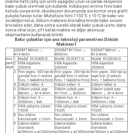
Dökme hattı (atış için ünite aşağıda) uzun ve parlak oksijensiz
bakır çubuk üretmek için kullanılır. İndüksiyon eritme fırını bakır
katodu sıvıya eritir, oksidasyon durumunda sıvı kömür veya grafit
puluyla havayı tutar. Muhafaza fırını 1150 ℃ ± 10 ℃'de bakır sıvı
sıcaklığını korur, döküm makinesi kristalleştiricide bakır sıvısını
kristalize eder, daha sonra sürekli olarak bakır çubuk üretir, daha
sonra nihai ürün, çift kafalı makine ve diğer aksesuar
ekipmanlarını kullanarak bitirilir .
Bakır çubuklar için ana teknoloji parametresi Döküm
Makinesi1
2000MTΦ8mm →
2000MTΦ17mm →
3000MTΦ8mm →
Φ14.4mm
Φ30mm
Φ14.4mm
Ana
1
Model: SYJ0408-I2
Model: SYJ0417-I2
Model: SYJ0608-I3
para
2
Yıllık kapasite:
Yıllık kapasite:
Yıllık kapasite:
ölçer
2000mt
2000mt
3000mt
3
Fırın yapısı: 300 tipi iki
Fırın yapısı: 300 tipi iki
Fırın yapısı: 300 tipi üç
gövdeli fırın (1-eritme
gövdeli fırın (1-eritme
kaplı fırın (2-eritme
fırını, 1 bekletme fırını)
fırını, 1 bekletme fırını)
fırını, 1 bekleme fırını)
4
Döküm telleri: 4
Döküm telleri: 4
Döküm telleri: 6
5
Döküm çubuk çapı:
Döküm çubuk çapı:
Döküm çubuk çapı:
Φ8mm → Φ14.4mm
Φ17mm → Φ30mm
Φ8mm → Φ14.4mm
6
Döküm hızı: 0 ~
Döküm hızı: 0 ~
Döküm hızı: 0 ~
3000mm / dak
1000mm / dak
3000mm / dak
7
Yıllık çalışma süresi:
Yıllık çalışma süresi:
Yıllık çalışma süresi:
7920h
7920h
7920h
8
Sıvı izleme
Sıvı izleme
Sıvı izleme
hassasiyeti: ± 2mm
hassasiyeti: ± 2mm
hassasiyeti: ± 2mm
9
Çekme bobini
Çekme bobini
Çekme bobini
standardı:
standardı:
standardı:
φ700mm x φ1500mm
φ700mm x φ1500mm
φ700mm x φ1500mm