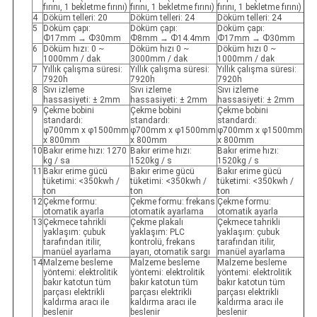
fırını, 1 bekletme fırını)
fırını, 1 bekletme fırını)
fırını, 1 bekletme fırını)
4
Döküm telleri: 20
Döküm telleri: 24
Döküm telleri: 24
5
Döküm çapı:
Döküm çapı:
Döküm çapı:
Ф17mm → Ф30mm
Ф8mm → Ф14.4mm
Ф17mm → Ф30mm
6
Döküm hızı: 0 ~
Döküm hızı 0 ~
Döküm hızı 0 ~
1000mm / dak
3000mm / dak
1000mm / dak
7
Yıllık çalışma süresi:
Yıllık çalışma süresi:
Yıllık çalışma süresi:
7920h
7920h
7920h
8
Sıvı izleme
Sıvı izleme
Sıvı izleme
hassasiyeti: ± 2mm
hassasiyeti: ± 2mm
hassasiyeti: ± 2mm
9
Çekme bobini
Çekme bobini
Çekme bobini
standardı:
standardı:
standardı:
φ700mm x φ1500mm
φ700mm x φ1500mm
φ700mm x φ1500mm
x 800mm
x 800mm
x 800mm
10
Bakır erime hızı: 1270
Bakır erime hızı:
Bakır erime hızı:
kg / sa
1520kg / s
1520kg / s
11
Bakır erime gücü
Bakır erime gücü
Bakır erime gücü
tüketimi: <350kwh /
tüketimi: <350kwh /
tüketimi: <350kwh /
ton
ton
ton
12
Çekme formu:
Çekme formu: frekans
Çekme formu:
otomatik ayarla
otomatik ayarlama
otomatik ayarla
13
Çekmece tahrikli
Çekme plakalı
Çekmece tahrikli
yaklaşım: çubuk
yaklaşım: PLC
yaklaşım: çubuk
tarafından itilir,
kontrolü, frekans
tarafından itilir,
manüel ayarlama
ayarı, otomatik sargı
manüel ayarlama
14
Malzeme besleme
Malzeme besleme
Malzeme besleme
yöntemi: elektrolitik
yöntemi: elektrolitik
yöntemi: elektrolitik
bakır katotun tüm
bakır katotun tüm
bakır katotun tüm
parçası elektrikli
parçası elektrikli
parçası elektrikli
kaldırma aracı ile
kaldırma aracı ile
kaldırma aracı ile
beslenir
beslenir
beslenir