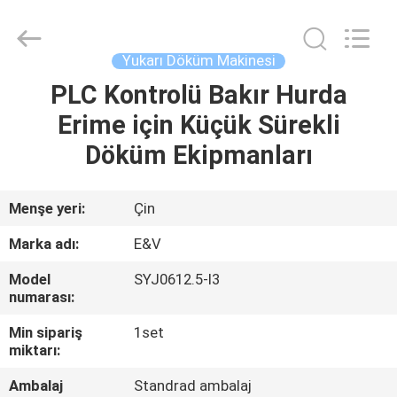
2026
JIAXING
JICHENG
MACHINERY
CO.,LTD..
Yukarı Döküm Makinesi
All
Rights
Reserved.
PLC Kontrolü Bakır Hurda
EV
Erime için Küçük Sürekli
ÜRÜN:%
Döküm Ekipmanları
S
Menşe yeri:
Çin
HAKKIMIZDA
Marka adı:
E&V
Model
SYJ0612.5-I3
FABRIKA
numarası:
TURU
Min sipariş
1set
miktarı:
KALITE
Ambalaj
Standrad ambalaj