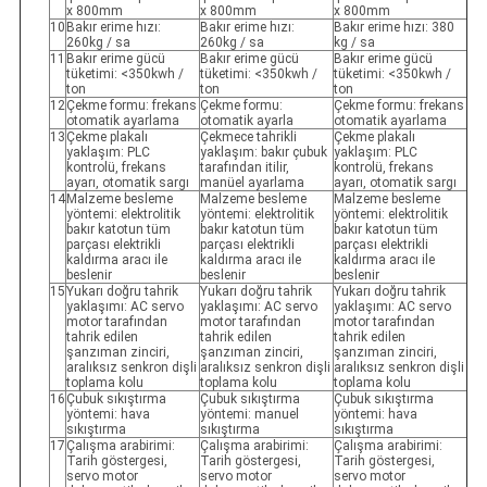
x 800mm
x 800mm
x 800mm
10
Bakır erime hızı:
Bakır erime hızı:
Bakır erime hızı: 380
260kg / sa
260kg / sa
kg / sa
11
Bakır erime gücü
Bakır erime gücü
Bakır erime gücü
tüketimi: <350kwh /
tüketimi: <350kwh /
tüketimi: <350kwh /
ton
ton
ton
12
Çekme formu: frekans
Çekme formu:
Çekme formu: frekans
otomatik ayarlama
otomatik ayarla
otomatik ayarlama
13
Çekme plakalı
Çekmece tahrikli
Çekme plakalı
yaklaşım: PLC
yaklaşım: bakır çubuk
yaklaşım: PLC
kontrolü, frekans
tarafından itilir,
kontrolü, frekans
ayarı, otomatik sargı
manüel ayarlama
ayarı, otomatik sargı
14
Malzeme besleme
Malzeme besleme
Malzeme besleme
yöntemi: elektrolitik
yöntemi: elektrolitik
yöntemi: elektrolitik
bakır katotun tüm
bakır katotun tüm
bakır katotun tüm
parçası elektrikli
parçası elektrikli
parçası elektrikli
kaldırma aracı ile
kaldırma aracı ile
kaldırma aracı ile
beslenir
beslenir
beslenir
15
Yukarı doğru tahrik
Yukarı doğru tahrik
Yukarı doğru tahrik
yaklaşımı: AC servo
yaklaşımı: AC servo
yaklaşımı: AC servo
motor tarafından
motor tarafından
motor tarafından
tahrik edilen
tahrik edilen
tahrik edilen
şanzıman zinciri,
şanzıman zinciri,
şanzıman zinciri,
aralıksız senkron dişli
aralıksız senkron dişli
aralıksız senkron dişli
toplama kolu
toplama kolu
toplama kolu
16
Çubuk sıkıştırma
Çubuk sıkıştırma
Çubuk sıkıştırma
yöntemi: hava
yöntemi: manuel
yöntemi: hava
sıkıştırma
sıkıştırma
sıkıştırma
17
Çalışma arabirimi:
Çalışma arabirimi:
Çalışma arabirimi:
Tarih göstergesi,
Tarih göstergesi,
Tarih göstergesi,
servo motor
servo motor
servo motor