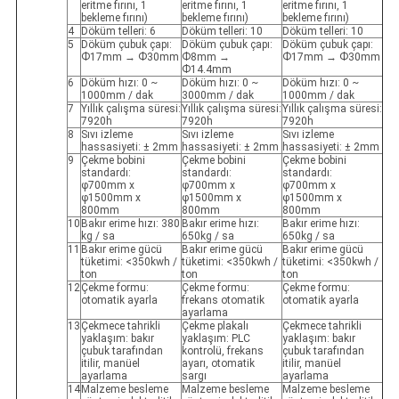
eritme fırını, 1
eritme fırını, 1
eritme fırını, 1
bekleme fırını)
bekleme fırını)
bekleme fırını)
4
Döküm telleri: 6
Döküm telleri: 10
Döküm telleri: 10
5
Döküm çubuk çapı:
Döküm çubuk çapı:
Döküm çubuk çapı:
Ф17mm → Ф30mm
Ф8mm →
Ф17mm → Ф30mm
Ф14.4mm
6
Döküm hızı: 0 ~
Döküm hızı: 0 ~
Döküm hızı: 0 ~
1000mm / dak
3000mm / dak
1000mm / dak
7
Yıllık çalışma süresi:
Yıllık çalışma süresi:
Yıllık çalışma süresi:
7920h
7920h
7920h
8
Sıvı izleme
Sıvı izleme
Sıvı izleme
hassasiyeti: ± 2mm
hassasiyeti: ± 2mm
hassasiyeti: ± 2mm
9
Çekme bobini
Çekme bobini
Çekme bobini
standardı:
standardı:
standardı:
φ700mm x
φ700mm x
φ700mm x
φ1500mm x
φ1500mm x
φ1500mm x
800mm
800mm
800mm
10
Bakır erime hızı: 380
Bakır erime hızı:
Bakır erime hızı:
kg / sa
650kg / sa
650kg / sa
11
Bakır erime gücü
Bakır erime gücü
Bakır erime gücü
tüketimi: <350kwh /
tüketimi: <350kwh /
tüketimi: <350kwh /
ton
ton
ton
12
Çekme formu:
Çekme formu:
Çekme formu:
otomatik ayarla
frekans otomatik
otomatik ayarla
ayarlama
13
Çekmece tahrikli
Çekme plakalı
Çekmece tahrikli
yaklaşım: bakır
yaklaşım: PLC
yaklaşım: bakır
çubuk tarafından
kontrolü, frekans
çubuk tarafından
itilir, manüel
ayarı, otomatik
itilir, manüel
ayarlama
sargı
ayarlama
14
Malzeme besleme
Malzeme besleme
Malzeme besleme