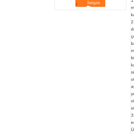
1
m
k
2
d
ç
b
m
b
k
s
o
a
y
o
s
3
e
Ü