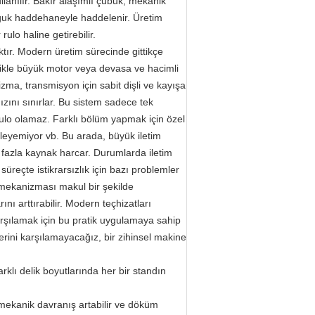
lanılır. Bakır alaşımlı çubuk, mekanik
oğuk haddehaneyle haddelenir. Üretim
lo haline getirebilir.
ktır. Modern üretim sürecinde gittikçe
likle büyük motor veya devasa ve hacimli
a, transmisyon için sabit dişli ve kayışa
zını sınırlar. Bu sistem sadece tek
ulo olamaz. Farklı bölüm yapmak için özel
şleyemiyor vb. Bu arada, büyük iletim
 fazla kaynak harcar. Durumlarda iletim
reçte istikrarsızlık için bazı problemler
ve mekanizması makul bir şekilde
nı arttırabilir. Modern teçhizatları
rşılamak için bu pratik uygulamaya sahip
rini karşılamayacağız, bir zihinsel makine
klı delik boyutlarında her bir standın
mekanik davranış artabilir ve döküm