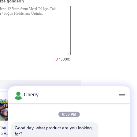
ize gönderin
(
0
/ 3000)
Cherry
6:53 PM
Good day, what product are you looking 
Ton 1.6M / S Bakır
Alüminyum Sürekli Y
ru Haddehanesi,
Tipi Soğuk Üç Roll Mill,
for?