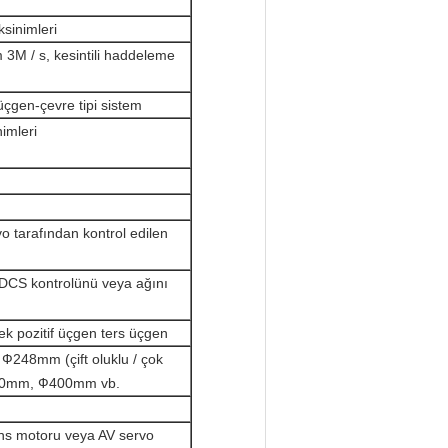
ksinimleri
3M / s, kesintili haddeleme
 üçgen-çevre tipi sistem
imleri
o tarafından kontrol edilen
 DCS kontrolünü veya ağını
ek pozitif üçgen ters üçgen
, Ф248mm (çift oluklu / çok
70mm, Ф400mm vb.
ans motoru veya AV servo