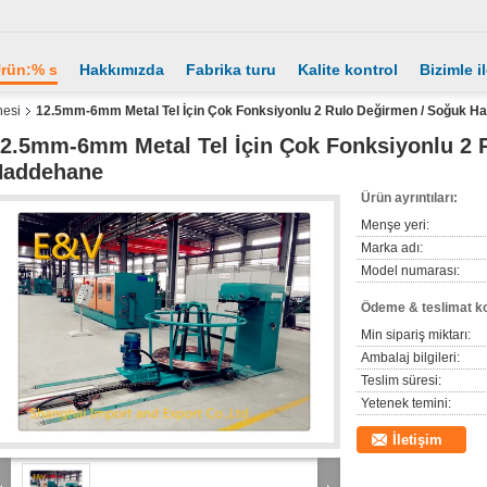
rün:% s
Hakkımızda
Fabrika turu
Kalite kontrol
Bizimle i
nesi
12.5mm-6mm Metal Tel İçin Çok Fonksiyonlu 2 Rulo Değirmen / Soğuk H
2.5mm-6mm Metal Tel İçin Çok Fonksiyonlu 2 
Haddehane
Ürün ayrıntıları:
Menşe yeri:
Marka adı:
Model numarası:
Ödeme & teslimat ko
Min sipariş miktarı:
Ambalaj bilgileri:
Teslim süresi:
Yetenek temini:
İletişim