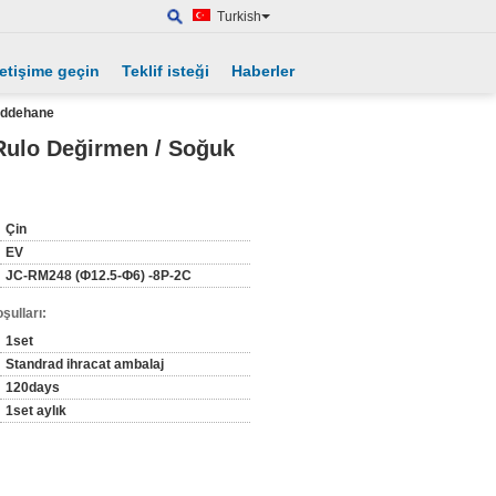
Turkish
letişime geçin
Teklif isteği
Haberler
addehane
Rulo Değirmen / Soğuk
Çin
EV
JC-RM248 (Ф12.5-Ф6) -8P-2C
şulları:
1set
Standrad ihracat ambalaj
120days
1set aylık