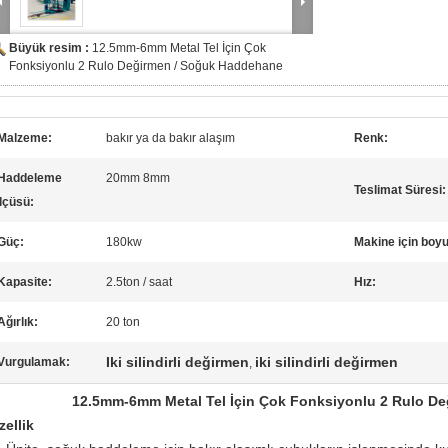
Büyük resim :
12.5mm-6mm Metal Tel İçin Çok
Fonksiyonlu 2 Rulo Değirmen / Soğuk Haddehane
Malzeme:
bakır ya da bakır alaşım
Renk:
Haddeleme
20mm 8mm
Teslimat Süresi:
lçüsü:
Güç:
180kw
Makine için boyu
Kapasite:
2.5ton / saat
Hız:
Ağırlık:
20 ton
Iki silindirli değirmen
iki silindirli değirmen
Vurgulamak:
,
12.5mm-6mm Metal Tel İçin Çok Fonksiyonlu 2 Rulo D
zellik