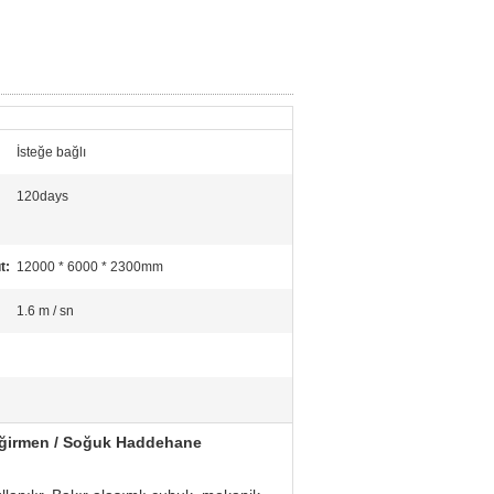
İsteğe bağlı
120days
t:
12000 * 6000 * 2300mm
1.6 m / sn
eğirmen / Soğuk Haddehane