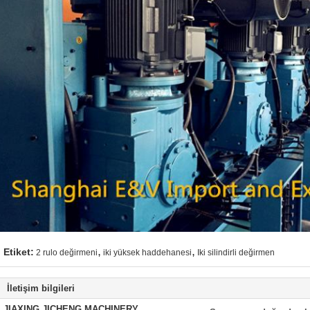
,
,
Etiket:
2 rulo değirmeni
iki yüksek haddehanesi
Iki silindirli değirmen
İletişim bilgileri
JIAXING JICHENG MACHINERY