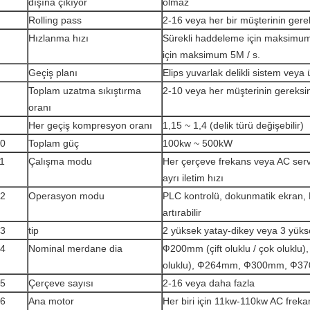
dışına çıkıyor
olmaz
Rolling pass
2-16 veya her bir müşterinin gere
Hızlanma hızı
Sürekli haddeleme için maksimum 
için maksimum 5M / s.
Geçiş planı
Elips yuvarlak delikli sistem veya
Toplam uzatma sıkıştırma
2-10 veya her müşterinin gereksin
oranı
Her geçiş kompresyon oranı
1,15 ~ 1,4 (delik türü değişebilir)
0
Toplam güç
100kw ~ 500kW
1
Çalışma modu
Her çerçeve frekans veya AC serv
ayrı iletim hızı
2
Operasyon modu
PLC kontrolü, dokunmatik ekran,
artırabilir
3
tip
2 yüksek yatay-dikey veya 3 yüks
4
Nominal merdane dia
Ф200mm (çift oluklu / çok oluklu)
oluklu), Ф264mm, Ф300mm, Ф3
5
Çerçeve sayısı
2-16 veya daha fazla
6
Ana motor
Her biri için 11kw-110kw AC frek