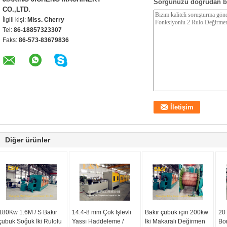
Sorgunuzu doğrudan b
CO.,LTD.
İlgili kişi:
Miss. Cherry
Tel:
86-18857323307
Faks:
86-573-83679836
Diğer ürünler
180Kw 1.6M / S Bakır
14.4-8 mm Çok İşlevli
Bakır çubuk için 200kw
20 
çubuk Soğuk İki Rulolu
Yassı Haddeleme /
İki Makaralı Değirmen
Bo