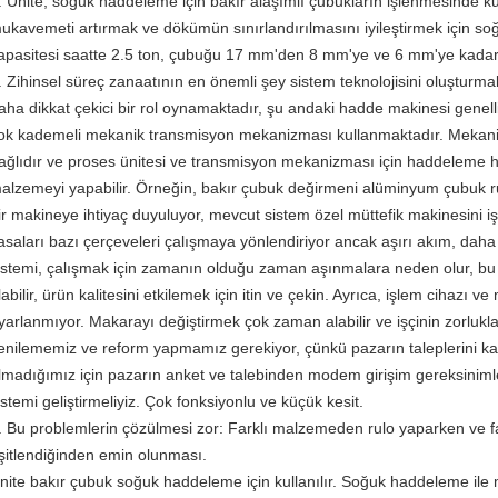
. Ünite, soğuk haddeleme için bakır alaşımlı çubukların işlenmesinde kul
ukavemeti artırmak ve dökümün sınırlandırılmasını iyileştirmek için s
apasitesi saatte 2.5 ton, çubuğu 17 mm'den 8 mm'ye ve 6 mm'ye kadar ru
. Zihinsel süreç zanaatının en önemli şey sistem teknolojisini oluşturma
aha dikkat çekici bir rol oynamaktadır, şu andaki hadde makinesi genel
ok kademeli mekanik transmisyon mekanizması kullanmaktadır. Mekanizm
ağlıdır ve proses ünitesi ve transmisyon mekanizması için haddeleme hı
alzemeyi yapabilir. Örneğin, bakır çubuk değirmeni alüminyum çubuk r
ir makineye ihtiyaç duyuluyor, mevcut sistem özel müttefik makinesini i
asaları bazı çerçeveleri çalışmaya yönlendiriyor ancak aşırı akım, daha
istemi, çalışmak için zamanın olduğu zaman aşınmalara neden olur, bu sü
labilir, ürün kalitesini etkilemek için itin ve çekin. Ayrıca, işlem cihazı 
yarlanmıyor. Makarayı değiştirmek çok zaman alabilir ve işçinin zorlukları
enilememiz ve reform yapmamız gerekiyor, çünkü pazarın taleplerini ka
lmadığımız için pazarın anket ve talebinden modem girişim gereksinimle
istemi geliştirmeliyiz. Çok fonksiyonlu ve küçük kesit.
. Bu problemlerin çözülmesi zor: Farklı malzemeden rulo yaparken ve far
şitlendiğinden emin olunması.
nite bakır çubuk soğuk haddeleme için kullanılır. Soğuk haddeleme ile 