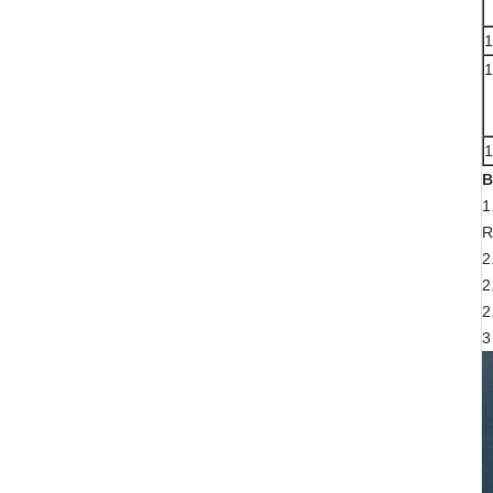
1
1
1
B
1
R
2
2
2
3