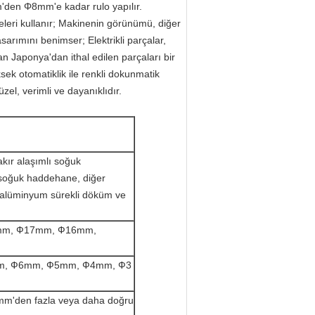
mm'den Φ8mm'e kadar rulo yapılır.
meleri kullanır; Makinenin görünümü, diğer
arımını benimser; Elektrikli parçalar,
an Japonya'dan ithal edilen parçaları bir
ksek otomatiklik ile renkli dokunmatik
zel, verimli ve dayanıklıdır.
kır alaşımlı soğuk
soğuk haddehane, diğer
 alüminyum sürekli döküm ve
mm, Ф17mm, Ф16mm,
, Ф6mm, Ф5mm, Ф4mm, Ф3
mm'den fazla veya daha doğru