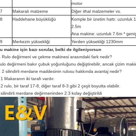
motor
7
Makaralı malzeme
Diğer ithal malzemeler vs.
8
Haddehane büyüklüğü
Komple bir üretim hattı: uzunluk 1
2.5m
Ana makine: uzunluk 7.6m * geniş
9
Merkezin yüksekliği
Yerden yüksekliği 1230mm
u makine için bazı sorular, belki de ilgileniyorsun
. Rulo değirmeni ve çekme makinesi arasındaki fark nedir?
ulo değirmeni bakır çubuk yoğunluğunu değiştirebilir, ancak çizim mak
. 2 silindirli merdane maddesinin rulosu hakkında avantaj nedir?
.1 Makaranın iki tarafı vardır.
.2 rulo, bir taraf 17-8, diğer taraf 8-3 gibi 2 çeşit boyutta olabilir.
 silindirli merdane değirmeninden 2.3 kolay değiştirildi