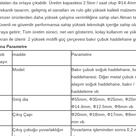
ataları da ortaya çıkabilir. Üretim kapasitesi 2.5ton / saat olup Φ14.4
ekanik tasarım, gelişmiş el sanatları ve rulo gibi yüksek kaliteli malze
enzer ürünlerden daha yüksek çalışma verimliliğine sahip olan Alman tas
üvenli ve güvenilir performansa sahip yüksek teknolojik içeriğe sahip ol
raya getirir; Tüm üretim süreci, net veri gösterimi, kolay kullanım ve yü
kran ile izlenir. 2 yüksek motifli güç çerçevesi bakır çubuk haddehane gü
na Parametre
ok
madde
Parametre
ayır.
Model:
Bakır çubuk soğuk haddehane, ba
haddehanesi. Diğer metal çubuk 
alaşım soğuk haddehane, bakır /
haddeleme vb
Giriş dia
Ф55mm, Ф35mm, Ф25mm, Ф20
Ф14.4mm, Ф12.5mm, Ф8mm vb.
Çıkış Çapı
Ф20mm, Ф18mm, Ф17mm, Ф8mm
mm vb.
Çıkış çubuğu yuvarlaklığın
Yuvarlama işleminden sonra 0,2 